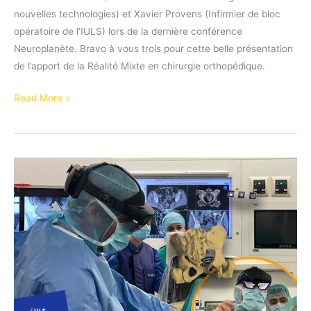
nouvelles technologies) et Xavier Provens (Infirmier de bloc
opératoire de l’IULS) lors de la dernière conférence
Neuroplanète. Bravo à vous trois pour cette belle présentation
de l’apport de la Réalité Mixte en chirurgie orthopédique.
Neuroplanète
Read More »
2024,
la
Réalité
Mixte
au
bloc
opératoire