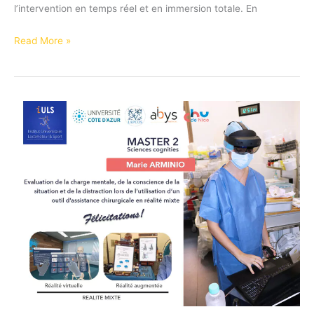
l’intervention en temps réel et en immersion totale. En
Retransmission
Read More »
d’une
arthrodèse
sacro-
iliaque
via
un
casque
de
réalité
mixte