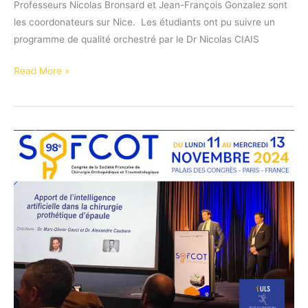
Professeurs Nicolas Bronsard et Jean-François Gonzalez sont
les coordonateurs sur Nice. ‍‍ Les étudiants ont pu suivre un
programme de qualité orchestré par le Dr Nicolas CIAIS
Retour
Read More »
en
images
sur
le
séminaire
muscles
et
tendons
du
DIU
Médecine
du
sport