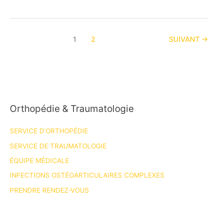
vos
agendas!
Congrès
1
2
SUIVANT
→
Chirurgie
4.0
les
7
&
8
Orthopédie & Traumatologie
décembre
SERVICE D’ORTHOPÉDIE
SERVICE DE TRAUMATOLOGIE
ÉQUIPE MÉDICALE
INFECTIONS OSTÉOARTICULAIRES COMPLEXES
PRENDRE RENDEZ-VOUS