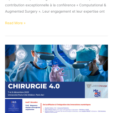
contribution exceptionnelle à la conférence « Computational &
Augmented Surgery ». Leur engagement et leur expertise ont
Conférence
Read More »
« Computational
&
Augmented
Surgery »