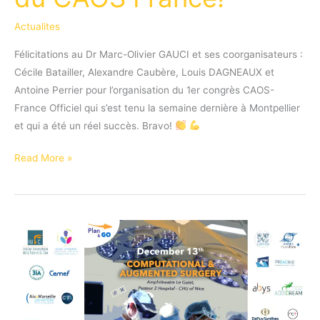
Actualites
Félicitations au Dr Marc-Olivier GAUCI et ses coorganisateurs :
Cécile Batailler, Alexandre Caubère, Louis DAGNEAUX et
Antoine Perrier pour l’organisation du 1er congrès CAOS-
France Officiel qui s’est tenu la semaine dernière à Montpellier
et qui a été un réel succès. Bravo!
Le
Read More »
Dr
Gauci
organise
le
1er
congrès
présentiel
du
CAOS