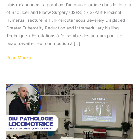
plaisir d’annoncer la parution d’un nouvel article dans le Journal
of Shoulder and Elbow Surgery (JSES) : « 3-Part Proximal
Humerus Fracture: a Full-Percutaneous Severely Displaced
Greater Tuberosity Reduction and Intramedullary Nailing
Technique » Félicitations à l’ensemble des auteurs pour ce
beau travail et leur contribution à […]
Nouvelle
Read More »
publication
pour
l’équipe
de
l’IULS
!